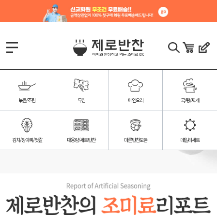
볶음/조림
무침
메인요리
국/탕/찌개
김치/장아찌/젓갈
대용량/세트반찬
마른반찬모음
데일리세트