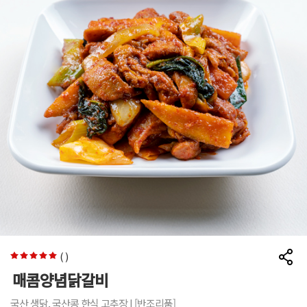
(
)
매콤양념닭갈비
국산 생닭, 국산콩 한식 고추장 | [반조리품]