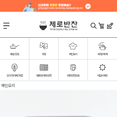
볶음/조림
무침
메인요리
국/탕/찌개
김치/장아찌/젓갈
대용량/세트반찬
마른반찬모음
데일리세트
메인요리