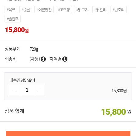
#육류
#순살
#어른반찬
#고추장
#닭고기
#닭갈비
#반조리
#술안주
15,800
원
상품무게
720
g
배송비
(차등)
지역별
매콤양념닭갈비
15,800
원
상품 합계
15,800
원