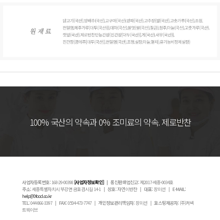
100% 국산의 약속과 0% 조미료의 약속. 제로반찬
사업자등록번호:
168-29-00398
[사업자정보확인]
| 통신판매업신고:
제2017-세종-0034호
주소:
세종특별자치시 부강면 금호검시길 14-1 |
상호:
자연이반찬 |
대표:
장미선 |
E-MAIL:
help@0food.co.kr
TEL:
044-866-3397 |
FAX:
0504-473-7747 |
개인정보관리책임자:
장미선 |
호스팅제공자:
(주)커넥
트웨이브