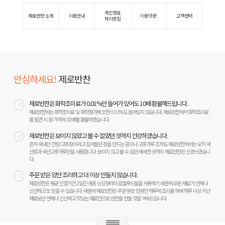
개인정보
제로반찬 소개
이용안내
이용약관
고객센터
처리방침
안심하세요!
제로반찬
제로반찬은 화학조미료가 0.01%만 들어가 있어도 10배 환불해드립니다.
01
제로반찬에는 화학조미료 및 화학첨가제 또한 0.01%도 들어있지 않습니다. 제로반찬에서 화학조미료
를 발견 시 원 가격에 10배를 환불하겠습니다.
제로반찬은 보이지 않았고 볼 수 없었던 것까지 건강하겠습니다.
02
흔히 국내산 간장/고추장이라고 집어들던 장을 만드는 콩이나 고춧가루 조차도 제로반찬에서는 오직 국
산콩과 국산고춧가루만을 사용합니다. 보이지 않고 볼 수 없던 세세한 곳까지 제로반찬은 신경쓰겠습니
다.
주문 받은 양만 조리하고 더 이상 만들지 않습니다.
03
제로반찬은 평균 진열기간 2일인 세종 싱싱장터의 로컬푸드들을 사용하기 때문에 모든 재료가 언제나
신선하고 또 믿을 수 있습니다. 때문에 제로반찬은 주문 받은 만큼만 하루에 조리를 하며 하루 이상 지난
재료보단 언제나 신선하고 맛있는 재료만으로 반찬을 만들 것을 약속드립니다.