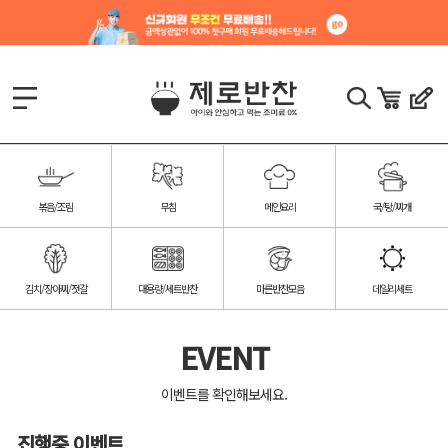
볶음/조림
무침
메인요리
국/탕/찌개
김치/장아찌/젓갈
대용량/세트반찬
마른반찬모음
데일리세트
EVENT
이벤트를 확인해보세요.
진행중 이벤트