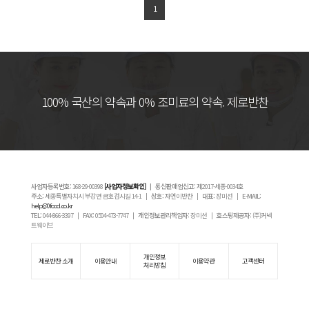
1
100% 국산의 약속과 0% 조미료의 약속. 제로반찬
사업자등록번호:
168-29-00398
[사업자정보확인]
| 통신판매업신고:
제2017-세종-0034호
주소:
세종특별자치시 부강면 금호검시길 14-1 |
상호:
자연이반찬 |
대표:
장미선 |
E-MAIL:
help@0food.co.kr
TEL:
044-866-3397 |
FAX:
0504-473-7747 |
개인정보관리책임자:
장미선 |
호스팅제공자:
(주)커넥
트웨이브
개인정보
제로반찬 소개
이용안내
이용약관
고객센터
처리방침